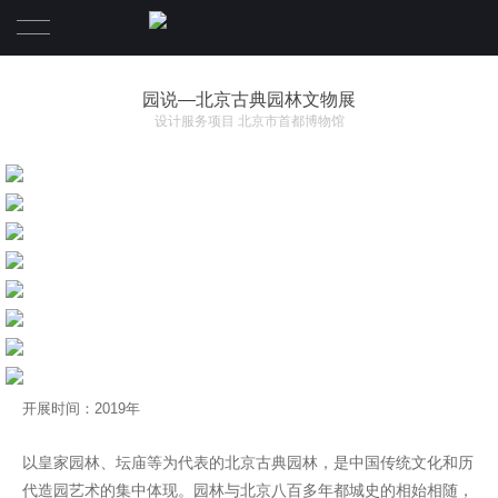
首页
园说—北京古典园林文物展
设计服务项目 北京市首都博物馆
关于我们
项目
联系我们
Language
English
开展时间：2019年
以皇家园林、坛庙等为代表的北京古典园林，是中国传统文化和历
代造园艺术的集中体现。园林与北京八百多年都城史的相始相随，