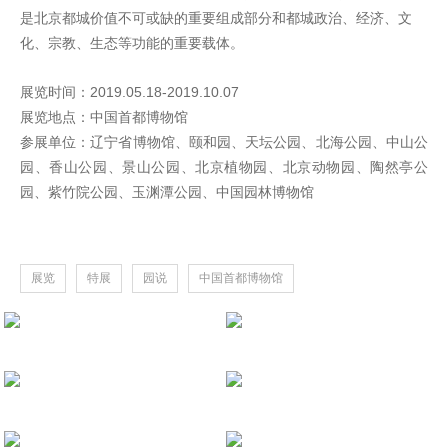
是北京都城价值不可或缺的重要组成部分和都城政治、经济、文
化、宗教、生态等功能的重要载体。
展览时间：2019.05.18-2019.10.07
展览地点：中国首都博物馆
参展单位：辽宁省博物馆、颐和园、天坛公园、北海公园、中山公
园、香山公园、景山公园、北京植物园、北京动物园、陶然亭公
园、紫竹院公园、玉渊潭公园、中国园林博物馆
展览
特展
园说
中国首都博物馆
【境外展】钢铁与荣耀——欧洲骑士
展览内容及设计服务项目 深圳市南山博物馆
设计施工一体化项目 湖南省博物院
【境外展】美洲豹的传人——墨西哥
设计施工一体化项目 湖南省博物院
设计施工一体化项目 东莞市博物馆、甘肃省博物馆、辽宁省博物馆、杭州市博物馆、西安市曲江艺术博物馆、杭州临安区博物馆
木本水源-黄河流域史前文明展