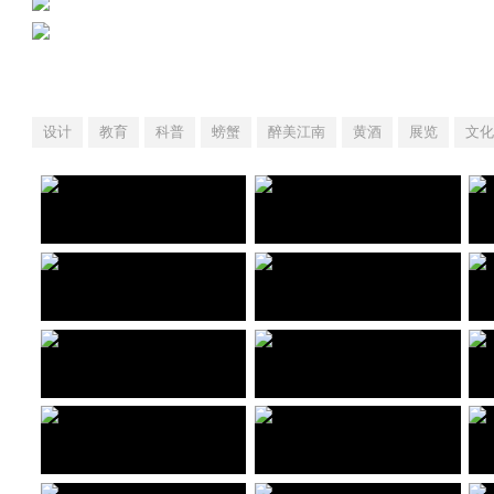
设计
教育
科普
螃蟹
醉美江南
黄酒
展览
文化
【境外展】雨林秘境——玛雅文明大展
【境外展】钢铁与荣耀——欧洲骑士盔甲与文化展
设计施工一体化项目 河南省博物院
展览内容及设计服务项目 深圳市南山博物馆
【境外展】古罗马文明之光——意大利那不勒斯国家考古博物馆珍藏展
铭心——20世纪胸针艺术展
设计施工一体化项目 中华世纪坛
设计施工一体化项目 清华大学、甘肃省博物馆
木本水源-黄河流域史前文明展
大道攸归——五凉文化展
设计服务项目 甘肃省博物馆
设计施工一体化项目 甘肃省博物馆
源升号博物馆
醉美江南——黄酒 螃蟹主题文化展
设计施工一体化项目 北京市前门大街
设计施工一体化项目 上海自然博物馆