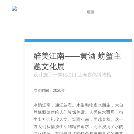
首页
关于我们
项目
联系我们
醉美江南——黄酒 螃蟹主
题文化展
设计施工一体化项目 上海自然博物馆
展览时间：2020年
水韵江南，通江达海。水生动物逐水而生，大自
然慷慨馈赠给人们珍馐美馔。人类依水而居，衍
生出社会礼仪人文。烟雨江南，吴越春秋。这一
方人们从物质生活到精神追求，无不浸润了水的
文化印记。其中最具江南特色和典型意义的非黄