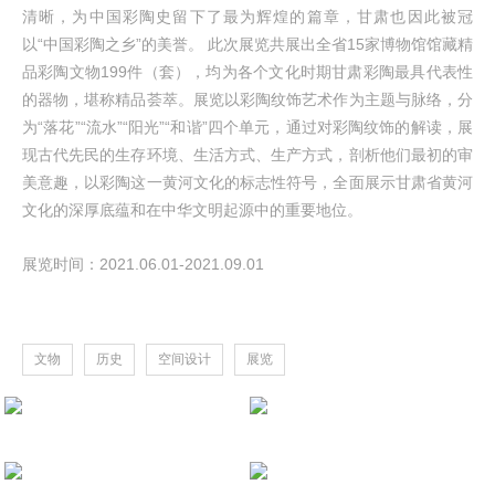
清晰，为中国彩陶史留下了最为辉煌的篇章，甘肃也因此被冠
以“中国彩陶之乡”的美誉。 此次展览共展出全省15家博物馆馆藏精
品彩陶文物199件（套），均为各个文化时期甘肃彩陶最具代表性
的器物，堪称精品荟萃。展览以彩陶纹饰艺术作为主题与脉络，分
为“落花”“流水”“阳光”“和谐”四个单元，通过对彩陶纹饰的解读，展
现古代先民的生存环境、生活方式、生产方式，剖析他们最初的审
美意趣，以彩陶这一黄河文化的标志性符号，全面展示甘肃省黄河
文化的深厚底蕴和在中华文明起源中的重要地位。
展览时间：2021.06.01-2021.09.01
文物
历史
空间设计
展览
【境外展】钢铁与荣耀——欧洲骑士
展览内容及设计服务项目 深圳市南山博物馆
设计施工一体化项目 湖南省博物院
【境外展】美洲豹的传人——墨西哥
设计施工一体化项目 湖南省博物院
设计服务项目 甘肃省博物馆