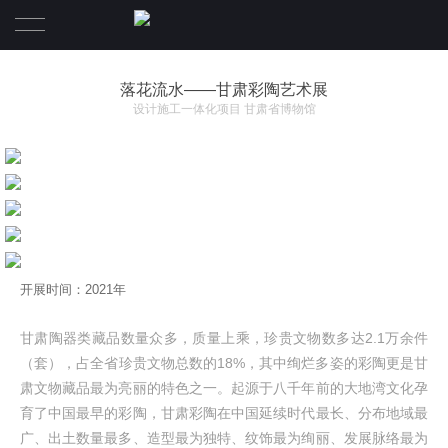
首页
落花流水——甘肃彩陶艺术展
设计施工一体化项目 甘肃省博物馆
关于我们
项目
联系我们
Language
开展时间：2021年
English
甘肃陶器类藏品数量众多，质量上乘，珍贵文物数多达2.1万余件
（套），占全省珍贵文物总数的18%，其中绚烂多姿的彩陶更是甘
肃文物藏品最为亮丽的特色之一。起源于八千年前的大地湾文化孕
育了中国最早的彩陶，甘肃彩陶在中国延续时代最长、分布地域最
广、出土数量最多、造型最为独特、纹饰最为绚丽、发展脉络最为